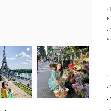
-
F
-
S
-
-
-
-
-
-