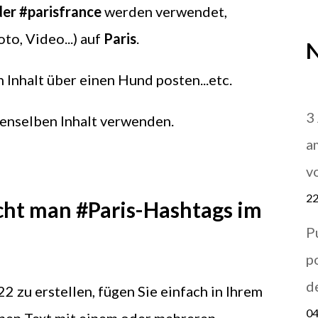
der #parisfrance
werden verwendet,
oto, Video...) auf
Paris
.
N
 Inhalt über einen Hund posten...etc.
3
enselben Inhalt verwenden.
a
v
22
cht man #Paris-Hashtags im
P
p
d
2 zu erstellen, fügen Sie einfach in Ihrem
04