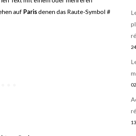
 einen Text mit einem oder mehreren
iehen auf
Paris
denen das Raute-Symbol #
L
pl
r
24
L
m
02
A
r
13