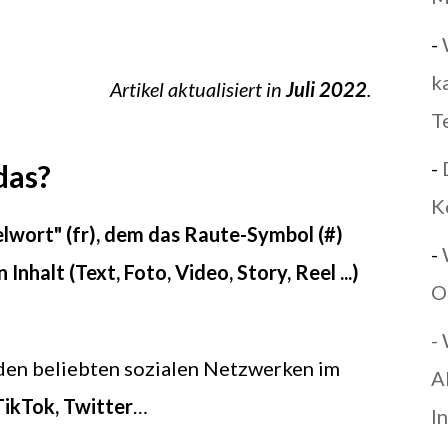
-
k
Artikel aktualisiert in
Juli 2022
.
T
-
das?
K
selwort" (fr), dem das Raute-Symbol (#)
-
Inhalt (Text, Foto, Video, Story, Reel ...)
O
-
den beliebten sozialen Netzwerken im
A
TikTok, Twitter
…
I