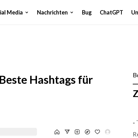
ial Media
Nachrichten
Bug
ChatGPT
Un
B
 Beste Hashtags für
Z
-
R