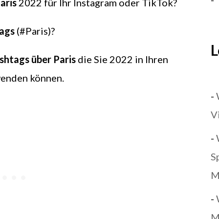
aris
2022 für Ihr Instagram oder TikTok?
tags
(#Paris)?
L
shtags über Paris
die Sie 2022 in Ihren
erwenden können.
-
V
-
S
M
-
M