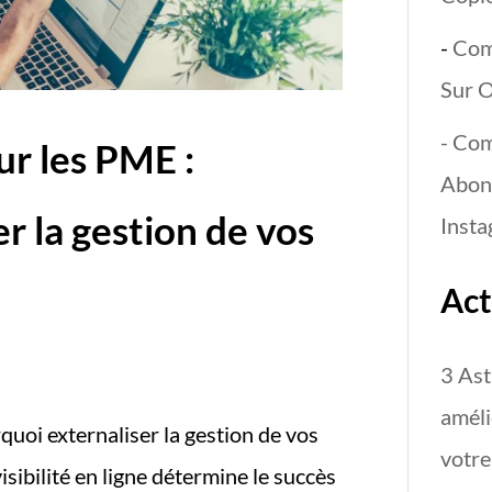
-
Com
Sur 
- Com
ur les PME :
Abon
r la gestion de vos
Inst
Act
3 Ast
améli
rquoi externaliser la gestion de vos
votre
sibilité en ligne détermine le succès