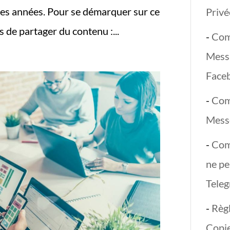
es années. Pour se démarquer sur ce
Priv
us de partager du contenu :...
-
Com
Mess
Face
-
Com
Mess
-
Com
ne pe
Tele
-
Règ
Copie