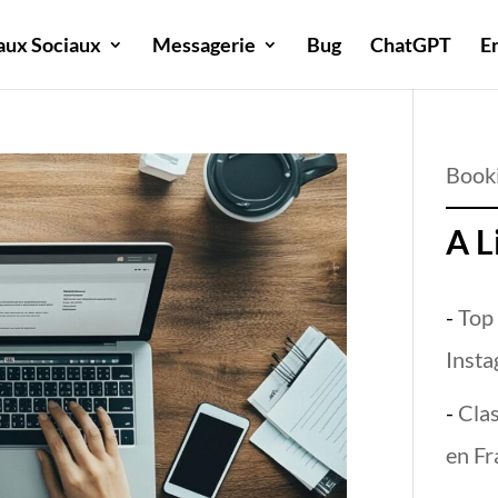
aux Sociaux
Messagerie
Bug
ChatGPT
E
Book
A L
-
Top
Insta
-
Cla
en Fr