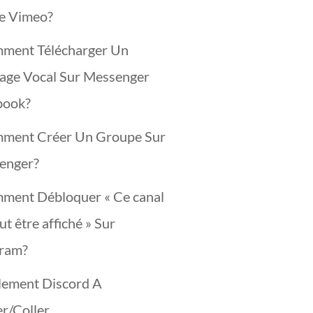
ée Vimeo?
ment Télécharger Un
age Vocal Sur Messenger
book?
ment Créer Un Groupe Sur
enger?
ment Débloquer « Ce canal
ut être affiché » Sur
gram?
lement Discord A
r/Coller