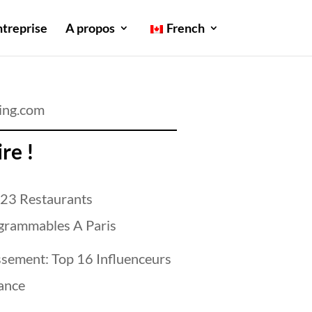
ntreprise
A propos
French
ing.com
ire !
 23 Restaurants
grammables A Paris
ssement: Top 16 Influenceurs
ance