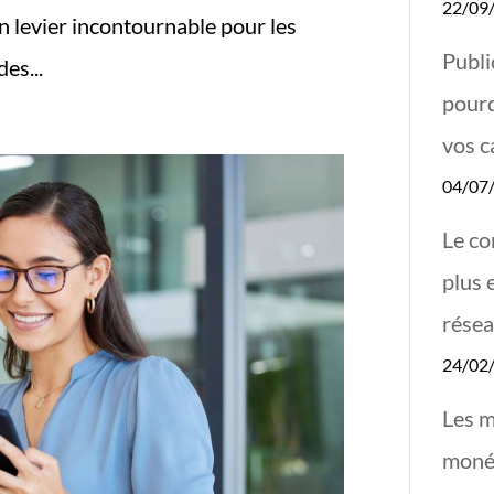
22/09
un levier incontournable pour les
Publi
es...
pourq
vos 
04/07
Le co
plus 
résea
24/02
Les m
monét