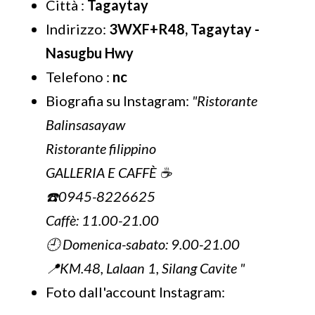
Città :
Tagaytay
Indirizzo:
3WXF+R48, Tagaytay -
Nasugbu Hwy
Telefono :
nc
Biografia su Instagram:
"Ristorante
Balinsasayaw
Ristorante filippino
GALLERIA E CAFFÈ ☕️
☎️0945-8226625
Caffè: 11.00-21.00
🕘 Domenica-sabato: 9.00-21.00
📍KM.48, Lalaan 1, Silang Cavite "
Foto dall'account Instagram: