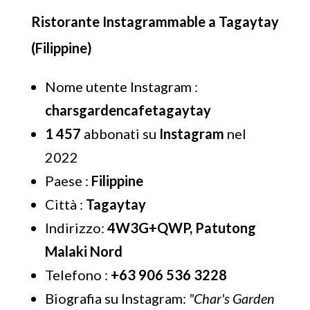
Ristorante Instagrammable a Tagaytay
(Filippine)
Nome utente Instagram :
charsgardencafetagaytay
1 457
abbonati su
Instagram
nel
2022
Paese :
Filippine
Città :
Tagaytay
Indirizzo:
4W3G+QWP, Patutong
Malaki Nord
Telefono :
+63 906 536 3228
Biografia su Instagram:
"Char's Garden