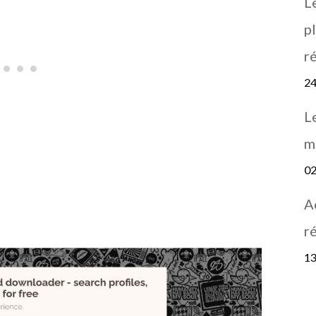
L
pl
r
24
L
m
02
A
r
13