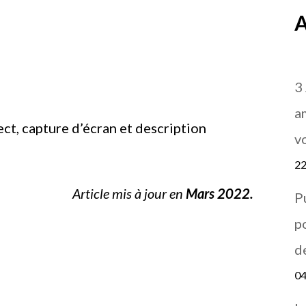
A
3
a
rect, capture d’écran et description
v
22
Article mis à jour en
Mars 2022.
P
p
d
04