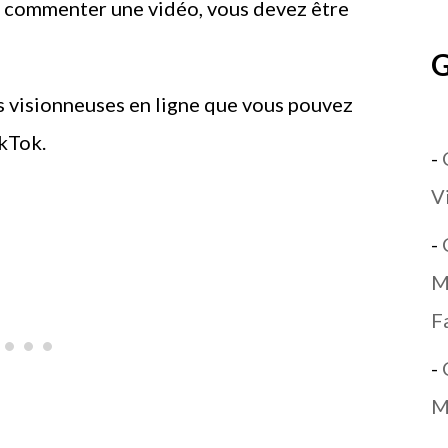
u commenter une vidéo, vous devez être
G
es visionneuses en ligne que vous pouvez
ikTok.
-
V
-
M
F
-
M