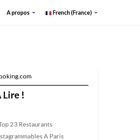
A propos
French (France)
ooking.com
 Lire !
Top 23 Restaurants
nstagrammables A Paris