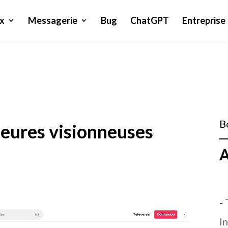
x
Messagerie
Bug
ChatGPT
Entreprise
B
leures visionneuses
A
-
I