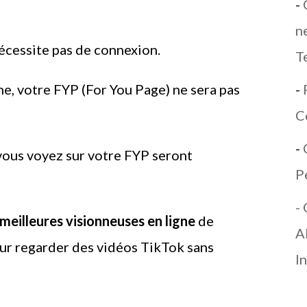
-
ne
nécessite pas de connexion.
T
-
gne, votre FYP (For You Page) ne sera pas
C
-
 vous voyez sur votre FYP seront
P
-
meilleures visionneuses en ligne
de
A
ur regarder des vidéos TikTok sans
I